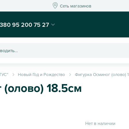
Сеть магазинов
Сеть магазинов
-магазин подарков и декора - Kaktus
380 95 200 75 27
ТУС”
Новый Год и Рождество
Фигурка Осминог (олово) 1
(олово) 18.5см
Нет в наличии