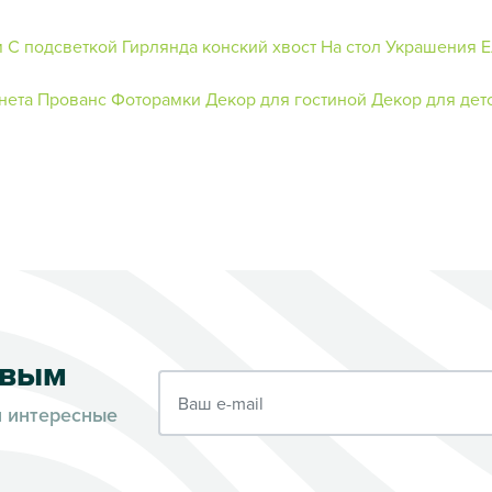
м
С подсветкой
Гирлянда конский хвост
На стол
Украшения
Е
нета
Прованс
Фоторамки
Декор для гостиной
Декор для дет
рвым
Ваш e-mail
и интересные