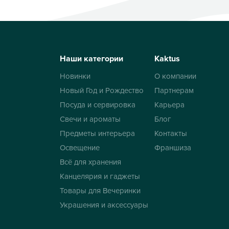
Наши категории
Kaktus
Новинки
О компании
Новый Год и Рождество
Партнерам
Посуда и сервировка
Карьера
Свечи и ароматы
Блог
Предметы интерьера
Контакты
Освещение
Франшиза
Всё для хранения
Канцелярия и гаджеты
Товары для Вечеринки
Украшения и аксессуары