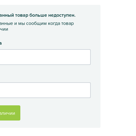
анный товар больше недоступен.
данные и мы сообщим когда товар
ичии
а
аличии