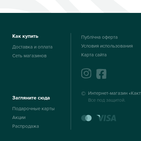
Как купить
Публічна оферта
Условия использования
Доставка и оплата
Карта сайта
Сеть магазинов
instagram
facebook
Интернет-магазин «Какт
Загляните сюда
Все под защитой.
Подарочные карты
mastercard
visa
Акции
Распродажа