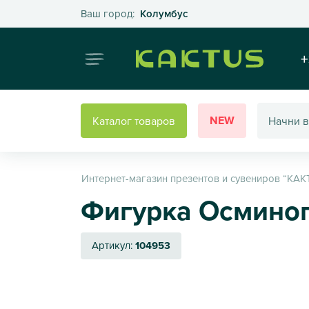
Выберите свой город
Ваш город:
Колумбус
Интернет
+
NEW
Каталог товаров
Интернет-магазин презентов и сувениров “КАК
Фигурка Осминог 
Артикул:
104953