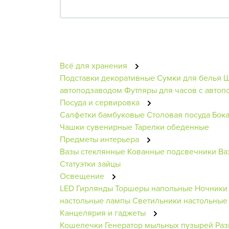
Всё для хранения
Подставки декоративные
Сумки для белья
Ш
автоподзаводом
Футляры для часов с авто
Посуда и сервировка
Салфетки бамбуковые
Столовая посуда
Бока
Чашки сувенирные
Тарелки обеденные
Предметы интерьера
Вазы стеклянные
Кованные подсвечники
Ва
Статуэтки зайцы
Освещение
LED Гирлянды
Торшеры напольные
Ночники
настольные лампы
Светильники настольные
Канцелярия и гаджеты
Кошелечки
Генератор мыльных пузырей
Раз