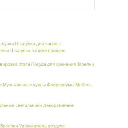
ндучки
Шкатулки для часов с
елья
Шкатулки в стиле прованс
вировка стола
Посуда для хранения
Тарелки
о
Музыкальные куклы
Флорариумы
Мебель
ольные светильники
Декоративные
Брелоки
Увлажнитель воздуха