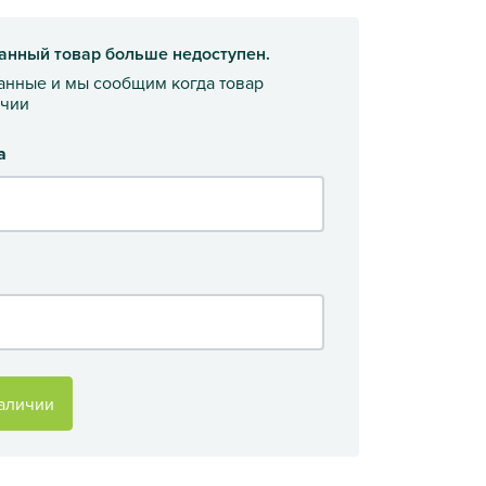
анный товар больше недоступен.
данные и мы сообщим когда товар
ичии
а
аличии