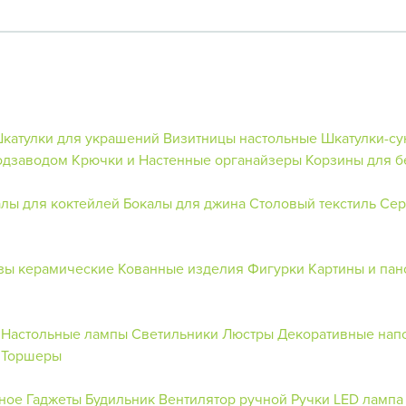
катулки для украшений
Визитницы настольные
Шкатулки-су
подзаводом
Крючки и Настенные органайзеры
Корзины для б
лы для коктейлей
Бокалы для джина
Столовый текстиль
Сер
зы керамические
Кованные изделия
Фигурки
Картины и пан
Настольные лампы
Светильники
Люстры
Декоративные нап
Торшеры
ное
Гаджеты
Будильник
Вентилятор ручной
Ручки
LED лампа