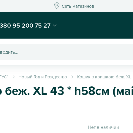
Сеть магазинов
Сеть магазинов
-магазин подарков и декора - Kaktus
380 95 200 75 27
ТУС”
Новый Год и Рождество
Кошик з кришкою беж. XL 4
беж. XL 43 * h58см (маі
Нет в наличии