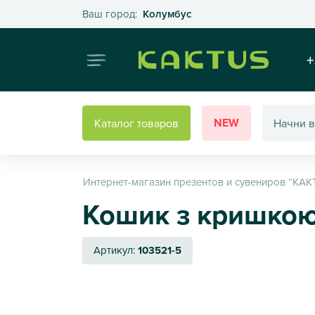
Выберите свой город
Ваш город:
Колумбус
Интернет
+
NEW
Каталог товаров
Интернет-магазин презентов и сувениров “КАК
Кошик з кришкою 
Артикул:
103521-5