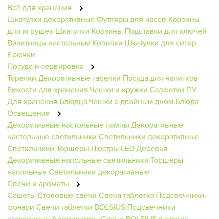
Всё для хранения
Шкатулки декоративные
Футляры для часов
Корзины
для игрушек
Шкатулки
Корзины
Подставки для ключей
Визитницы настольные
Копилки
Шкатулки для сигар
Крючки
Посуда и сервировка
Тарелки
Декоративные тарелки
Посуда для напитков
Емкости для хранения
Чашки и кружки
Салфетки ПУ
Для хранения
Блюдца
Чашки с двойным дном
Блюда
Освещение
Декоративные настольные лампы
Декоративные
настольные светильники
Светильники декоративные
Светильники
Торшеры
Люстры
LED Деревья
Декоративные напольные светильники
Торшеры
напольные
Светильники декоративные
Свечи и ароматы
Сашеты
Столовые свечи
Свеча таблетка
Подсвечники-
фонари
Свечи таблетки BOLSIUS
Подсвечники
стеклянные
Аромалампы
Свечи BOLSIUS в стекле