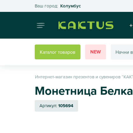
Выберите свой город
Ваш город:
Колумбус
Интернет
+
NEW
Каталог товаров
Интернет-магазин презентов и сувениров “КАК
Монетница Белка 
Артикул:
105694