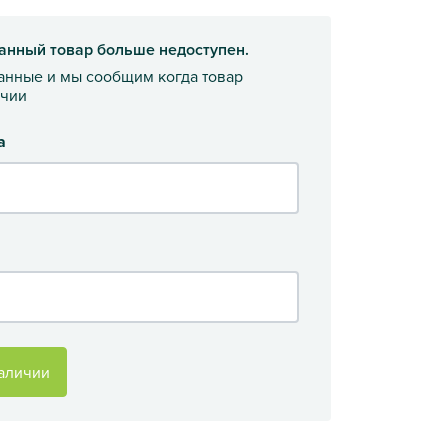
анный товар больше недоступен.
данные и мы сообщим когда товар
ичии
а
аличии