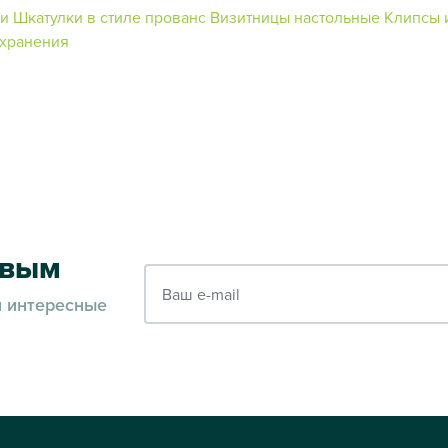
ки
Шкатулки в стиле прованс
Визитницы настольные
Клипсы 
 хранения
рвым
Ваш e-mail
и интересные