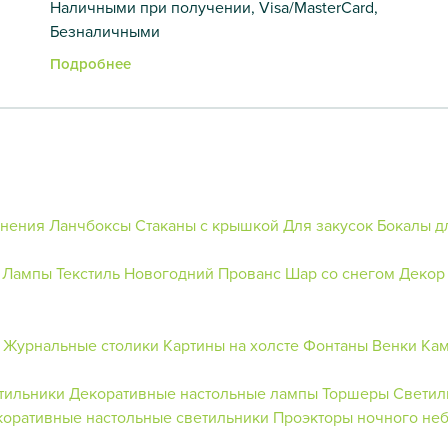
Наличными при получении, Visa/MasterCard,
Безналичными
Подробнее
анения
Ланчбоксы
Стаканы с крышкой
Для закусок
Бокалы д
Лампы
Текстиль Новогодний
Прованс
Шар со снегом
Декор 
Журнальные столики
Картины на холсте
Фонтаны
Венки
Кам
тильники
Декоративные настольные лампы
Торшеры
Светил
коративные настольные светильники
Проэкторы ночного не