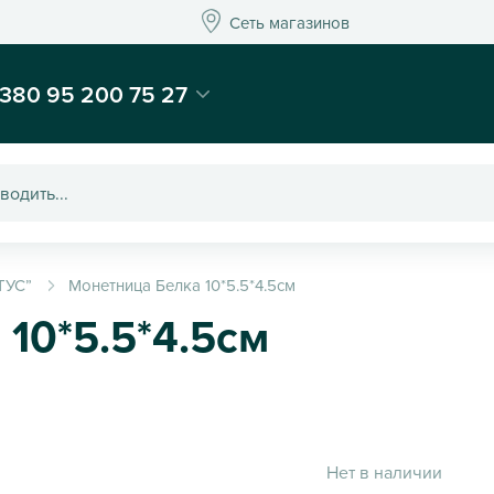
Сеть магазинов
Сеть магазинов
-магазин подарков и декора - Kaktus
380 95 200 75 27
ТУС”
Монетница Белка 10*5.5*4.5см
10*5.5*4.5см
Нет в наличии