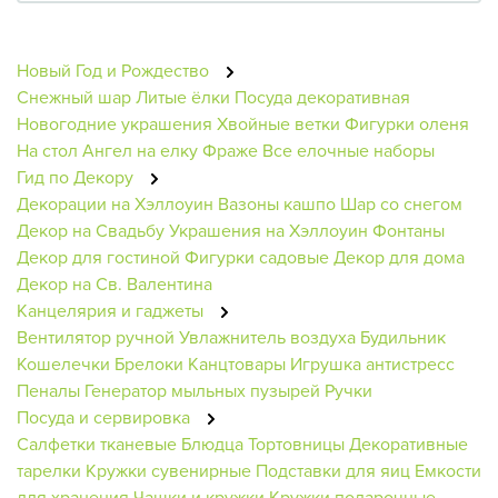
Новый Год и Рождество
Снежный шар
Литые ёлки
Посуда декоративная
Новогодние украшения
Хвойные ветки
Фигурки оленя
На стол
Ангел на елку
Фраже
Все елочные наборы
Гид по Декору
Декорации на Хэллоуин
Вазоны кашпо
Шар со снегом
Декор на Свадьбу
Украшения на Хэллоуин
Фонтаны
Декор для гостиной
Фигурки садовые
Декор для дома
Декор на Св. Валентина
Канцелярия и гаджеты
Вентилятор ручной
Увлажнитель воздуха
Будильник
Кошелечки
Брелоки
Канцтовары
Игрушка антистресс
Пеналы
Генератор мыльных пузырей
Ручки
Посуда и сервировка
Салфетки тканевые
Блюдца
Тортовницы
Декоративные
тарелки
Кружки сувенирные
Подставки для яиц
Емкости
для хранения
Чашки и кружки
Кружки подарочные