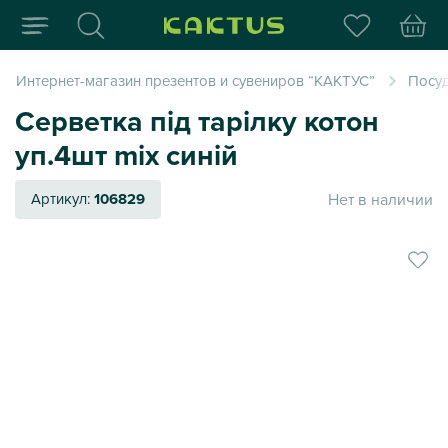
Интернет-магазин пода
Интернет-магазин презентов и сувениров “КАКТУС”
Посуд
Серветка під тарілку котон
уп.4шт mix синій
Нет в наличии
Артикул:
106829