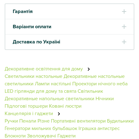
Гарантія
Варіанти оплати
Доставка по Україні
Декоративне освітлення для дому
Светильники настольные
Декоративные настольные
светильники
Лампи настільні
Проектори нічного неба
LED гірлянди для дому та свята
Світильник
Декоративные напольные светильники
Нічники
Підлогові торшери
Ковані люстри
Канцелярія і гаджети
Ручки
Пенали
Різне
Портативні вентилятори
Будильники
Генератори мильних бульбашок
Іграшка антистрес
Блокноти
Зволожувачі
Гаджети