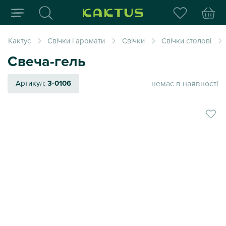
Інтернет-магазин пода
Кактус
Свічки і аромати
Свічки
Свічки столові
Свеча-гель
немає в наявності
Артикул:
3-0106