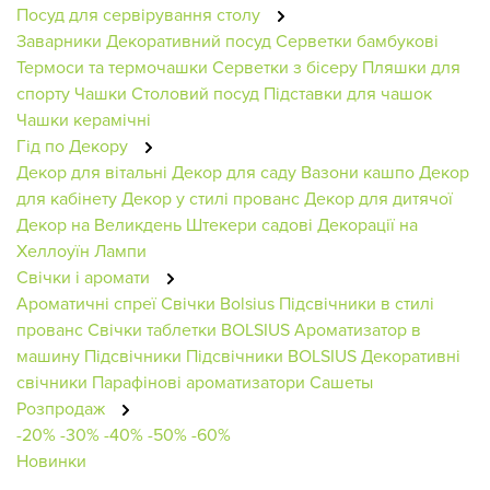
Посуд для сервірування столу
Заварники
Декоративний посуд
Серветки бамбукові
Термоси та термочашки
Серветки з бісеру
Пляшки для
спорту
Чашки
Столовий посуд
Підставки для чашок
Чашки керамічні
Гід по Декору
Декор для вітальні
Декор для саду
Вазони кашпо
Декор
для кабінету
Декор у стилі прованс
Декор для дитячої
Декор на Великдень
Штекери садові
Декорації на
Хеллоуїн
Лампи
Свічки і аромати
Ароматичні спреї
Свічки Bolsius
Підсвічники в стилі
прованс
Свічки таблетки BOLSIUS
Ароматизатор в
машину
Підсвічники
Підсвічники BOLSIUS
Декоративні
свічники
Парафінові ароматизатори
Сашеты
Розпродаж
-20%
-30%
-40%
-50%
-60%
Новинки