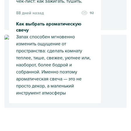
чек-лист: как зажигать, тушить,
хранить свечу и продлить её срок
88 дней назад
92
службы.
Как выбрать ароматическую
свечу
Как правильно зажигать аромасвечу
Запах способен мгновенно
изменить ощущение от
пространства: сделать комнату
теплее, тише, свежее, уютнее или,
наоборот, более бодрой и
собранной. Именно поэтому
ароматическая свеча — это не
просто декор, а маленький
инструмент атмосферы
Как выбрать ароматическую свечу