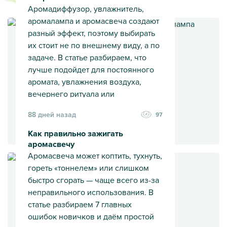
Аромадиффузор, увлажнитель,
аромалампа и аромасвеча создают
разный эффект, поэтому выбирать
их стоит не по внешнему виду, а по
задаче. В статье разбираем, что
лучше подойдет для постоянного
аромата, увлажнения воздуха,
вечернего ритуала или
безопасного использования в
88 дней назад
97
доме с детьми и животными.
Как правильно зажигать
аромасвечу
Аромадиффузор vs увлажнитель vs аромалампа
Аромасвеча может коптить, тухнуть,
гореть «тоннелем» или слишком
быстро сгорать — чаще всего из-за
неправильного использования. В
статье разбираем 7 главных
ошибок новичков и даём простой