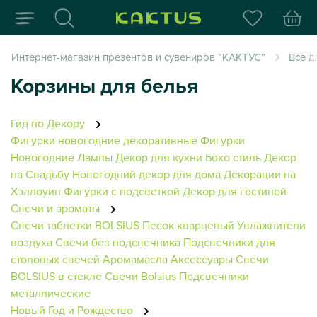
Интернет-магазин пода
Интернет-магазин презентов и сувениров “КАКТУС”
Всё д
Корзины для белья
Гид по Декору
Фигурки новогодние декоративные
Фигурки
Новогодние
Лампы
Декор для кухни
Бохо стиль
Декор
на Свадьбу
Новогодний декор для дома
Декорации на
Хэллоуин
Фигурки с подсветкой
Декор для гостиной
Свечи и ароматы
Свечи таблетки BOLSIUS
Песок кварцевый
Увлажнители
воздуха
Свечи без подсвечника
Подсвечники для
столовых свечей
Аромамасла
Аксессуары
Свечи
BOLSIUS в стекле
Свечи Bolsius
Подсвечники
металлические
Новый Год и Рождество