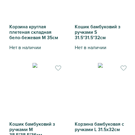
Корзина круглая
Кошик бамбуковий з
плетеная складная
ручками S
бело-бежевая M 35см
31.5*31.5*32см
Нет в наличии
Нет в наличии
Корзина круглая плетеная складная бело-бежевая M 35с
Кошик бамбуковий з ручками
Кошик бамбуковий з
Корзина бамбуковая с
ручками M
ручками L 31.5х32см
38.5*38.5*36см