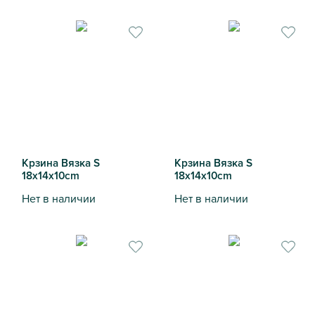
Корзина круглая плетеная складная бело-бежевая S 23х
Крзина Вязка S
Крзина Вязка S
18х14х10cm
18х14х10cm
Нет в наличии
Нет в наличии
Крзина Вязка S 18х14х10cm
Крзина Вязка S 18х14х10cm