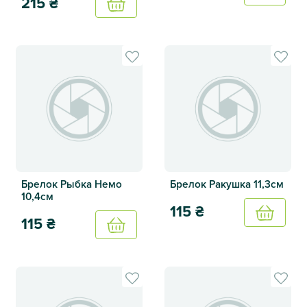
215
₴
Купить
Брелок Касатка черная 11,5с
Ремешок на руку силиконовый Minimal 33см 4 вида
Брелок Рыбка Немо
Брелок Ракушка 11,3см
10,4см
115
₴
Купить
115
₴
Купить
Брелок Ракушка 11,3см
Брелок Рыбка Немо 10,4см