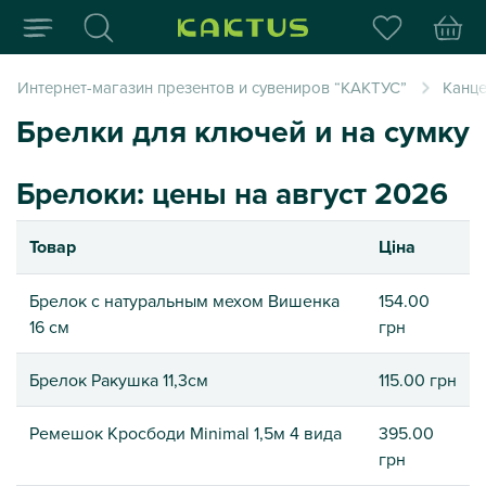
Интернет-магазин пода
Интернет-магазин презентов и сувениров “КАКТУС”
Канце
Брелки для ключей и на сумку
Брелоки: цены на август 2026
Товар
Ціна
Брелок с натуральным мехом Вишенка
154.00
16 см
грн
Брелок Ракушка 11,3см
115.00 грн
Ремешок Кросбоди Minimal 1,5м 4 вида
395.00
грн