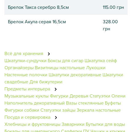
Брелок Такса серебро 8,5см
115.00 грн
Брелок Акула серая 16,5см
328.00
грн
Всё для хранения
Шкатулки-сундучки
Боксы для сигар
Шкатулка сейф
Органайзеры
Визитницы настольные
Лукошки
Настенные полочки
Шкатулки декоративные
Шкатулки
свадебные
Для бижутерии
Предметы интерьера
Музыкальные куклы
Фигурки
Деревья
Статуэтки Олени
Наполнитель декоративный
Вазы стеклянные
Буфеты
Фигурки собаки
Статуэтки зайцы
Зеркала настольные
Посуда и сервировка
Хлебницы и фруктовницы
Заварники
Бутылки для воды
Бокалы для шампанского
Салфетки ПУ
Чашки и кружки