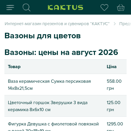
Интернет-магазин пода
Интернет-магазин презентов и сувениров “КАКТУС”
Пред
Вазоны для цветов
Вазоны: цены на август 2026
Товар
Ціна
Ваза керамическая Сумка персиковая
558.00
14х8х21,5см
грн
Цветочный горшок Зверушки 3 вида
125.00
керамика 8х6х10 см
грн
Фигурка Девушка с фиолетовой повязкой
1295.00
и вазой 30х18х19 см
грн