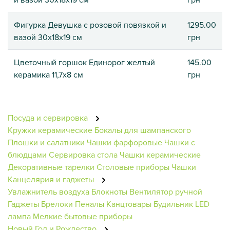
Фигурка Девушка с розовой повязкой и
1295.00
вазой 30х18х19 см
грн
Цветочный горшок Единорог желтый
145.00
керамика 11,7х8 см
грн
Посуда и сервировка
Кружки керамические
Бокалы для шампанского
Плошки и салатники
Чашки фарфоровые
Чашки с
блюдцами
Сервировка стола
Чашки керамические
Декоративные тарелки
Столовые приборы
Чашки
Канцелярия и гаджеты
Увлажнитель воздуха
Блокноты
Вентилятор ручной
Гаджеты
Брелоки
Пеналы
Канцтовары
Будильник
LED
лампа
Мелкие бытовые приборы
Новый Год и Рождество