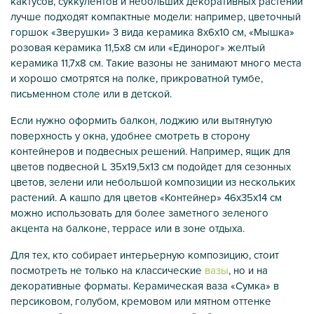
кактусов, суккулентов и небольших декоративных растений
лучше подходят компактные модели: например, цветочный
горшок «Зверушки» 3 вида керамика 8х6х10 см, «Мышка»
розовая керамика 11,5х8 см или «Единорог» желтый
керамика 11,7х8 см. Такие вазоны не занимают много места
и хорошо смотрятся на полке, прикроватной тумбе,
письменном столе или в детской.
Если нужно оформить балкон, лоджию или вытянутую
поверхность у окна, удобнее смотреть в сторону
контейнеров и подвесных решений. Например, ящик для
цветов подвесной L 35х19,5х13 см подойдет для сезонных
цветов, зелени или небольшой композиции из нескольких
растений. А кашпо для цветов «Контейнер» 46х35х14 см
можно использовать для более заметного зеленого
акцента на балконе, террасе или в зоне отдыха.
Для тех, кто собирает интерьерную композицию, стоит
посмотреть не только на классические
вазы
, но и на
декоративные форматы. Керамическая ваза «Сумка» в
персиковом, голубом, кремовом или мятном оттенке