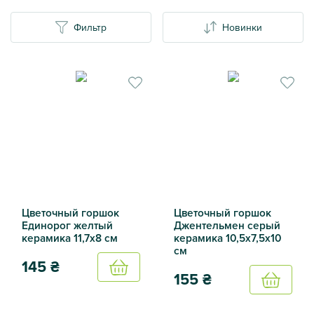
Фильтр
Новинки
Цветочный горшок
Цветочный горшок
Единорог желтый
Джентельмен серый
керамика 11,7х8 см
керамика 10,5х7,5х10
см
145
₴
Купить
155
₴
Купить
Цветочный горшок Единорог желтый керамика 11,7х8 см
Цветочный горшок Джентель