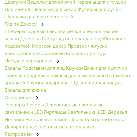
Шкатулки
Вешалки для ключей
Корзины для игрушек
Для цветов
Шкатулки для сигар
Футляры для ручек
Шкатулки для драгоценностей
Гид по Декору
Штекеры садовые
Баночки металлические
Вазоны
кашпо
Декор на Пасху
Гид по пространству
Фигурки с
подсветкой
Морской декор
Прованс
Фигурки
новогодние декоративные
Корзины для сада
Посуда и сервировка
Бокалы
Подставки для яиц
Кружки
Банки для сыпучих
Тарелки обеденные
Бокалы для шампанского
Стаканы с
крышкой
Кружки подарочные
Декоративная посуда
Бокалы для джина
Освещение
Торшеры
Люстры
Декоративные напольные
светильники
LED Гирлянды
Светильники
LED Деревья
Ночники
Настольные лампы
Проэкторы ночного неба
Декоративные настольные светильники
Распродажи