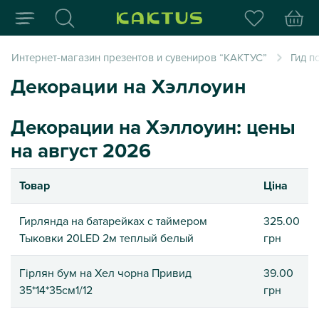
Интернет-магазин пода
Интернет-магазин презентов и сувениров “КАКТУС”
Гид п
Декорации на Хэллоуин
Декорации на Хэллоуин: цены
на август 2026
Товар
Ціна
Гирлянда на батарейках с таймером
325.00
Тыковки 20LED 2м теплый белый
грн
Гірлян бум на Хел чорна Привид
39.00
35*14*35см1/12
грн