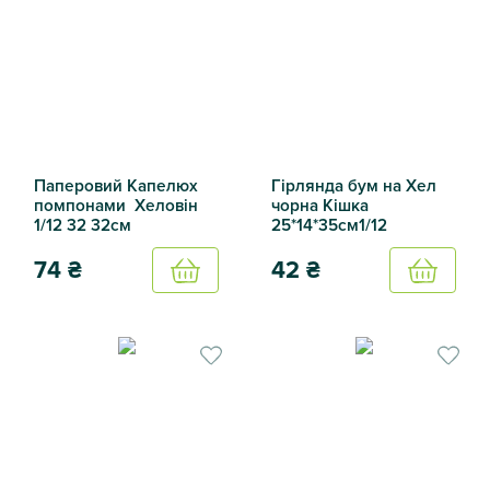
Паперовий Капелюх
Гірлянда бум на Хел
помпонами Хеловін
чорна Кішка
1/12 32 32см
25*14*35см1/12
74
₴
42
₴
Купить
Купить
Паперовий Капелюх помпонами Хеловін 1/12 32 32см
Гірлянда бум на Хел чорна К