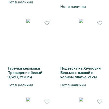
Нет в наличии
Нет в наличии
Подвеска Привидение с тыквой 14 см
Подвеска Привидение в чер
Тарелка керамика
Подвеска на Хэллоуин
Привидение белый
Ведьма с тыквой в
9,5х17,2х20см
черном платье 21 см
Нет в наличии
Нет в наличии
Тарелка керамика Привидение белый 9,5х17,2х20см
Подвеска на Хэллоуин Ведьм