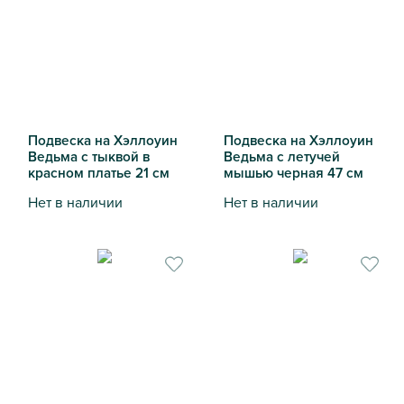
Подвеска на Хэллоуин
Подвеска на Хэллоуин
Ведьма с тыквой в
Ведьма с летучей
красном платье 21 см
мышью черная 47 см
Нет в наличии
Нет в наличии
Подвеска на Хэллоуин Ведьма с тыквой в красном платье
Подвеска на Хэллоуин Ведь