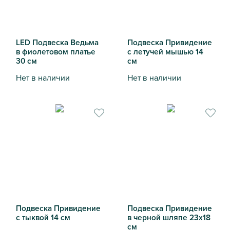
LED Подвеска Ведьма
Подвеска Привидение
в фиолетовом платье
с летучей мышью 14
30 см
см
Нет в наличии
Нет в наличии
LED Подвеска Ведьма в фиолетовом платье 30 см
Подвеска Привидение с лет
Подвеска Привидение
Подвеска Привидение
с тыквой 14 см
в черной шляпе 23х18
см