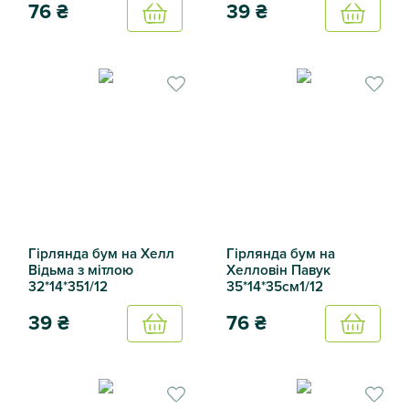
76
₴
39
₴
Купить
Купить
Гірлянда паперова Привид Хелловін 1/12 14 * 14
Гірлян бум на Хел чорна Пр
Гірлянда бум на Хелл
Гірлянда бум на
Відьма з мітлою
Хелловін Павук
32*14*351/12
35*14*35см1/12
39
₴
76
₴
Купить
Купить
Гірлянда бум на Хелл Відьма з мітлою 32*14*351/12
Гірлянда бум на Хелловін Па