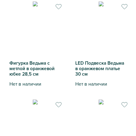
Фигурка Ведьма с
LED Подвеска Ведьма
метлой в оранжевой
в оранжевом платье
юбке 28,5 см
30 см
Нет в наличии
Нет в наличии
Фигурка Ведьма с метлой в оранжевой юбке 28,5 см
LED Подвеска Ведьма в ора