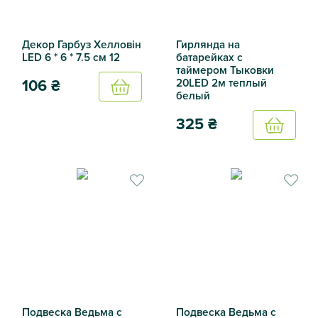
Декор Гарбуз Хелловін
Гирлянда на
LED 6 * 6 * 7.5 см 12
батарейках с
таймером Тыковки
20LED 2м теплый
106
₴
Купить
белый
Декор Гарбуз Хелловін LED 6 * 6 * 7.5 см 12
325
₴
Купить
Гирлянда на батарейках с 
Подвеска Ведьма с
Подвеска Ведьма с