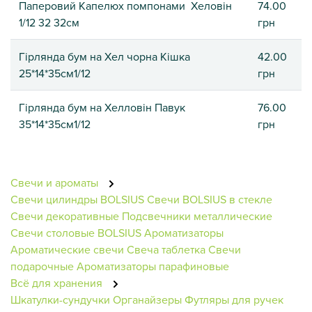
Паперовий Капелюх помпонами Хеловін
74.00
1/12 32 32см
грн
Гірлянда бум на Хел чорна Кішка
42.00
25*14*35см1/12
грн
Гірлянда бум на Хелловін Павук
76.00
35*14*35см1/12
грн
Свечи и ароматы
Свечи цилиндры BOLSIUS
Свечи BOLSIUS в стекле
Свечи декоративные
Подсвечники металлические
Свечи столовые BOLSIUS
Ароматизаторы
Ароматические свечи
Свеча таблетка
Свечи
подарочные
Ароматизаторы парафиновые
Всё для хранения
Шкатулки-сундучки
Органайзеры
Футляры для ручек