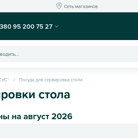
Сеть магазинов
Сеть магазинов
-магазин подарков и декора - Kaktus
380 95 200 75 27
ТУС”
Посуда для сервировки стола
ировки стола
ны на август 2026