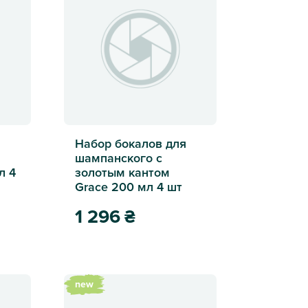
я
Набор бокалов для
шампанского с
л 4
золотым кантом
Grace 200 мл 4 шт
1 296
₴
 шт
 с золотым кантом Echo 450 мл 4 шт
Набор бокалов для шампанского с золотым кант
new