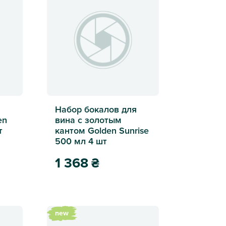
я
Набор бокалов для
en
вина с золотым
т
кантом Golden Sunrise
500 мл 4 шт
1 368
₴
анского Golden Sunrise 300 мл 4 шт
Набор бокалов для вина с золотым кантом Golde
new