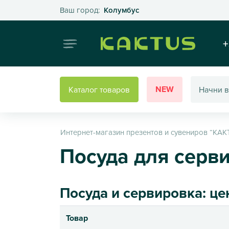
Выберите свой город
Ваш город:
Колумбус
Интернет
+
NEW
Каталог товаров
Интернет-магазин презентов и сувениров “КАК
Посуда для серв
Посуда и сервировка: це
Товар