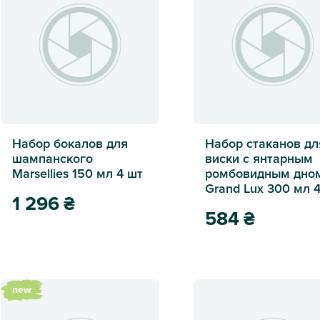
Набор бокалов для
Набор стаканов дл
шампанского
виски с янтарным
Marsellies 150 мл 4 шт
ромбовидным дно
Grand Lux 300 мл 
1 296
₴
584
₴
Набор бокалов для шампанского Marsellies 150 мл 4 шт
Набор стаканов для ви
new