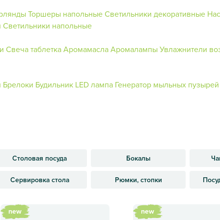
ирлянды
Торшеры напольные
Светильники декоративные
На
и
Светильники напольные
и
Свеча таблетка
Аромамасла
Аромалампы
Увлажнители во
й
Брелоки
Будильник
LED лампа
Генератор мыльных пузырей
Столовая посуда
Бокалы
Ча
Сервировка стола
Рюмки, стопки
Посу
new
new