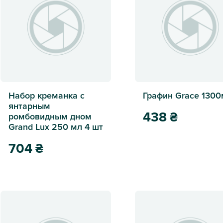
Набор креманка с
Графин Grace 1300
янтарным
438
₴
ромбовидным дном
Grand Lux 250 мл 4 шт
Графин Grace 1300мл
704
₴
Набор креманка с янтарным ромбовидным дном Grand Lux 2