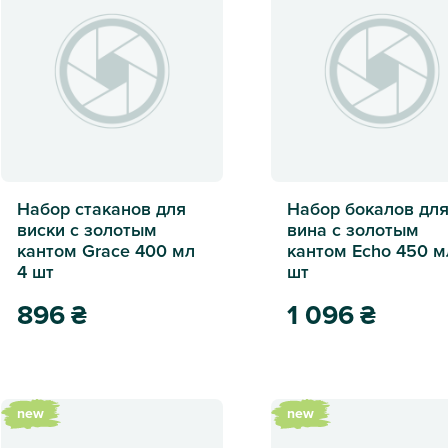
Набор стаканов для
Набор бокалов дл
виски с золотым
вина с золотым
кантом Grace 400 мл
кантом Echo 450 м
4 шт
шт
896
₴
1 096
₴
Набор стаканов для виски с золотым кантом Grace 400 мл 4
Набор бокалов для вина
new
new