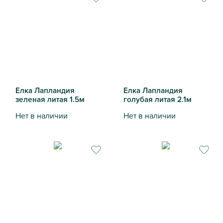
Елка Лапландия
Елка Лапландия
зеленая литая 1.5м
голубая литая 2.1м
Нет в наличии
Нет в наличии
Елка Лапландия зеленая литая 1.5м
Елка Лапландия голубая лит