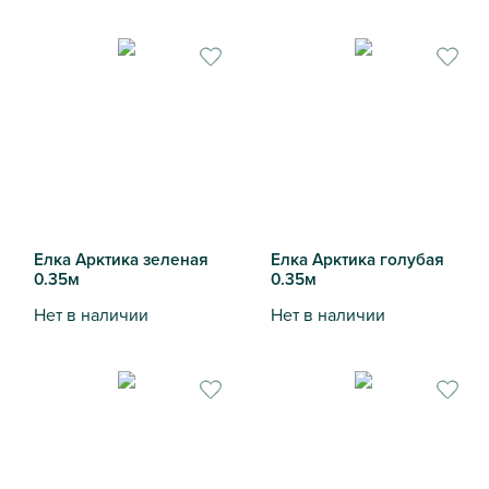
Елка Лапландия зеленая литая 2.5м
Елка Аляска голубая 0.47м
Елка Арктика зеленая
Елка Арктика голубая
0.35м
0.35м
Нет в наличии
Нет в наличии
Елка Арктика зеленая 0.35м
Елка Арктика голубая 0.35м