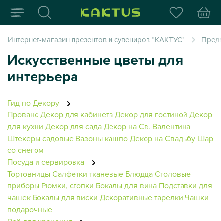
Интернет-магазин пода
Интернет-магазин презентов и сувениров “КАКТУС”
Пред
Искусственные цветы для
интерьера
Гид по Декору
Прованс
Декор для кабинета
Декор для гостиной
Декор
для кухни
Декор для сада
Декор на Св. Валентина
Штекеры садовые
Вазоны кашпо
Декор на Свадьбу
Шар
со снегом
Посуда и сервировка
Тортовницы
Салфетки тканевые
Блюдца
Столовые
приборы
Рюмки, стопки
Бокалы для вина
Подставки для
чашек
Бокалы для виски
Декоративные тарелки
Чашки
подарочные