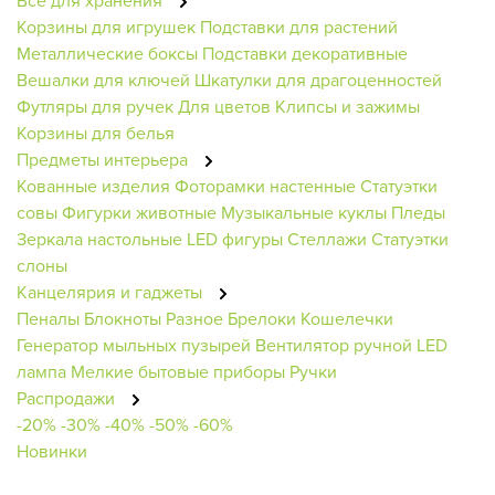
Всё для хранения
Корзины для игрушек
Подставки для растений
Металлические боксы
Подставки декоративные
Вешалки для ключей
Шкатулки для драгоценностей
Футляры для ручек
Для цветов
Клипсы и зажимы
Корзины для белья
Предметы интерьера
Кованные изделия
Фоторамки настенные
Статуэтки
совы
Фигурки животные
Музыкальные куклы
Пледы
Зеркала настольные
LED фигуры
Стеллажи
Статуэтки
слоны
Канцелярия и гаджеты
Пеналы
Блокноты
Разное
Брелоки
Кошелечки
Генератор мыльных пузырей
Вентилятор ручной
LED
лампа
Мелкие бытовые приборы
Ручки
Распродажи
-20%
-30%
-40%
-50%
-60%
Новинки