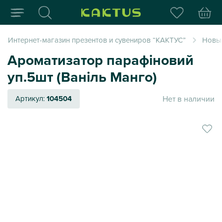
Интернет-магазин пода
Интернет-магазин презентов и сувениров “КАКТУС”
Новый
Ароматизатор парафіновий
уп.5шт (Ваніль Манго)
Нет в наличии
Артикул:
104504