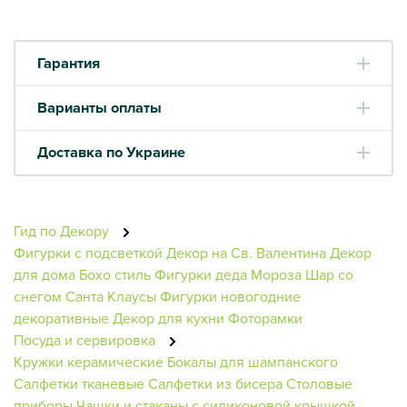
Гарантия
Варианты оплаты
Доставка по Украине
Гид по Декору
Фигурки с подсветкой
Декор на Св. Валентина
Декор
для дома
Бохо стиль
Фигурки деда Мороза
Шар со
снегом
Санта Клаусы
Фигурки новогодние
декоративные
Декор для кухни
Фоторамки
Посуда и сервировка
Кружки керамические
Бокалы для шампанского
Салфетки тканевые
Салфетки из бисера
Столовые
приборы
Чашки и стаканы с силиконовой крышкой