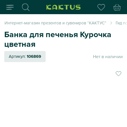
Интернет-магазин пода
Интернет-магазин презентов и сувениров “КАКТУС”
Гид п
Банка для печенья Курочка
цветная
Нет в наличии
Артикул:
106869