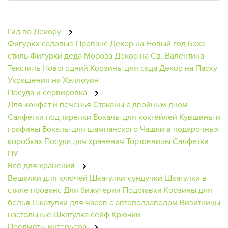
Гид по Декору
Фигурки садовые
Прованс
Декор на Новый год
Бохо
стиль
Фигурки деда Мороза
Декор на Св. Валентина
Текстиль Новогодний
Корзины для сада
Декор на Пасху
Украшения на Хэллоуин
Посуда и сервировка
Для конфет и печенья
Стаканы с двойным дном
Салфетки под тарелки
Бокалы для коктейлей
Кувшины и
графины
Бокалы для шампанского
Чашки в подарочных
коробках
Посуда для хранения
Тортовницы
Салфетки
ПУ
Всё для хранения
Вешалки для ключей
Шкатулки-сундучки
Шкатулки в
стиле прованс
Для бижутерии
Подставки
Корзины для
белья
Шкатулки для часов с автоподзаводом
Визитницы
настольные
Шкатулка сейф
Крючки
Предметы интерьера