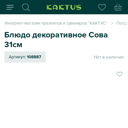
Интернет-магазин пода
Интернет-магазин презентов и сувениров “КАКТУС”
Посуд
Блюдо декоративное Сова
31см
Нет в наличии
Артикул:
108887