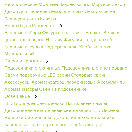
металлические
Фонтаны
Вазоны кашпо
Морской декор
Декор для гостиной
Декор для дома
Декорации на
Хэллоуин
Санта Клаусы
Новый Год и Рождество
Елочные наборы
Фигурки снеговика
На окна
Ветки и
цветы новогодние
На елку
Фигурки с подсветкой
Елочные игрушки
Подтарельники
Хвойные ветки
Музыкальный
Свечи и ароматы
Подсвечники стеклянные
Подсвечники в стиле прованс
Свечи подарочные
LED свечи
Столовые свечи
Аксессуары
Ароматизаторы парафиновые
Аромалампы
Ароматизаторы
Свечи в подсвечнике
Освещение
LED Гирлянды
Светильники
Настольные лампы
Декоративные настольные светильники
LED Деревья
Ночники
Светильники декоративные
Светильники
напольные
Проэкторы ночного неба
Люстры
Посуда и сервировка