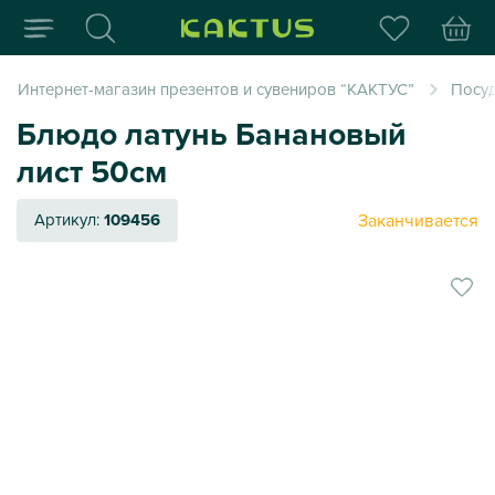
Интернет-магазин пода
Интернет-магазин презентов и сувениров “КАКТУС”
Посуд
Блюдо латунь Банановый
лист 50см
Заканчивается
Артикул:
109456