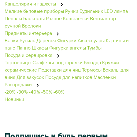
Канцелярия и гаджеты
Мелкие бытовые приборы
Ручки
Будильник
LED лампа
Пеналы
Блокноты
Разное
Кошелечки
Вентилятор
ручной
Брелоки
Предметы интерьера
Венки
Бутыль
Деревья
Фигурки
Аксессуары
Картины и
пано
Панно
Шкафы
Фигурки ангелы
Тумбы
Посуда и сервировка
Тортовницы
Салфетки под тарелки
Блюдца
Кружки
керамические
Подставки для яиц
Термосы
Бокалы для
вина
Для закусок
Посуда для напитков
Масленки
Распродажи
-20%
-30%
-40%
-50%
-60%
Новинки
Подпишись и будь первым