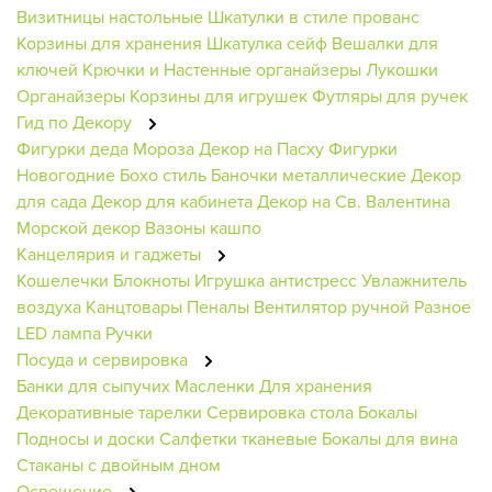
Визитницы настольные
Шкатулки в стиле прованс
Корзины для хранения
Шкатулка сейф
Вешалки для
ключей
Крючки и Настенные органайзеры
Лукошки
Органайзеры
Корзины для игрушек
Футляры для ручек
Гид по Декору
Фигурки деда Мороза
Декор на Пасху
Фигурки
Новогодние
Бохо стиль
Баночки металлические
Декор
для сада
Декор для кабинета
Декор на Св. Валентина
Морской декор
Вазоны кашпо
Канцелярия и гаджеты
Кошелечки
Блокноты
Игрушка антистресс
Увлажнитель
воздуха
Канцтовары
Пеналы
Вентилятор ручной
Разное
LED лампа
Ручки
Посуда и сервировка
Банки для сыпучих
Масленки
Для хранения
Декоративные тарелки
Сервировка стола
Бокалы
Подносы и доски
Салфетки тканевые
Бокалы для вина
Стаканы с двойным дном
Освещение