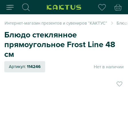
Интернет-магазин пода
Интернет-магазин презентов и сувениров “КАКТУС”
Блюдо
Блюдо стеклянное
прямоугольное Frost Line 48
см
Нет в наличии
Артикул:
114246