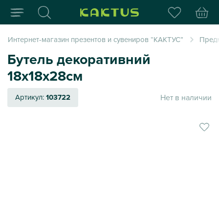
Интернет-магазин пода
Интернет-магазин презентов и сувениров “КАКТУС”
Пред
Бутель декоративний
18х18х28см
Нет в наличии
Артикул:
103722