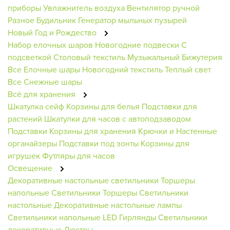
приборы
Увлажнитель воздуха
Вентилятор ручной
Разное
Будильник
Генератор мыльных пузырей
Новый Год и Рождество
Набор елочных шаров
Новогодние подвески
С
подсветкой
Столовый текстиль
Музыкальный
Бижутерия
Все Елочные шары
Новогодний текстиль
Теплый свет
Все Снежные шары
Всё для хранения
Шкатулка сейф
Корзины для белья
Подставки для
растений
Шкатулки для часов с автоподзаводом
Подставки
Корзины для хранения
Крючки и Настенные
органайзеры
Подставки под зонты
Корзины для
игрушек
Футляры для часов
Освещение
Декоративные настольные светильники
Торшеры
напольные
Светильники
Торшеры
Светильники
настольные
Декоративные настольные лампы
Светильники напольные
LED Гирлянды
Светильники
декоративные
Люстры