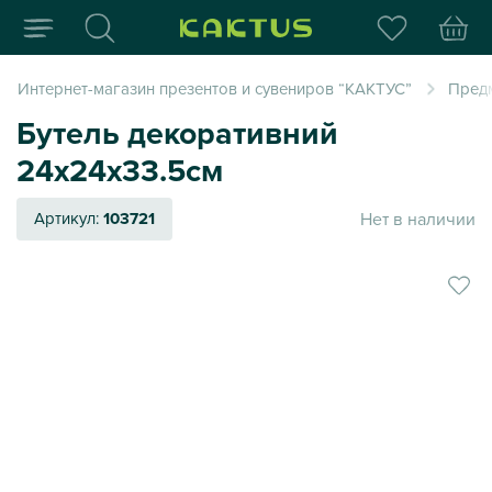
Интернет-магазин пода
Интернет-магазин презентов и сувениров “КАКТУС”
Пред
Бутель декоративний
24х24х33.5см
Нет в наличии
Артикул:
103721