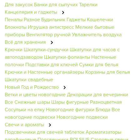
Для закусок
Банки для сыпучих
Тарелки
Канцелярия и гаджеты
Пеналы
Разное
Будильник
Гаджеты
Кошелечки
Блокноты
Игрушка антистресс
Мелкие бытовые
приборы
Вентилятор ручной
Увлажнитель воздуха
Всё для хранения
Крючки
Шкатулки-сундучки
Шкатулки для часов с
автоподзаводом
Шкатулки-фолианты
Настенные
полочки
Подставки для ключей
Сумки для белья
Крючки и Настенные органайзеры
Корзины для белья
Шкатулки свадебные
Новый Год и Рождество
Ветки и цветы новогодние
Декорации для вечеринки
Все Снежные шары
Шары фигурные
Разноцветная
Сосульки на елку
Новогодние фигурки
Блюда
Все
новогодние подвески
Новогодние подвески
Свечи и ароматы
Подсвечники для свечей таблеток
Ароматизаторы
парафиновые
Подсвечники BOLSIUS
Столовые свечи