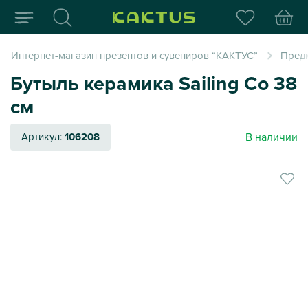
Интернет-магазин пода
Интернет-магазин презентов и сувениров “КАКТУС”
Пред
Бутыль керамика Sailing Co 38
см
В наличии
Артикул:
106208