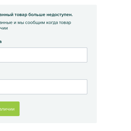
анный товар больше недоступен.
данные и мы сообщим когда товар
ичии
а
аличии