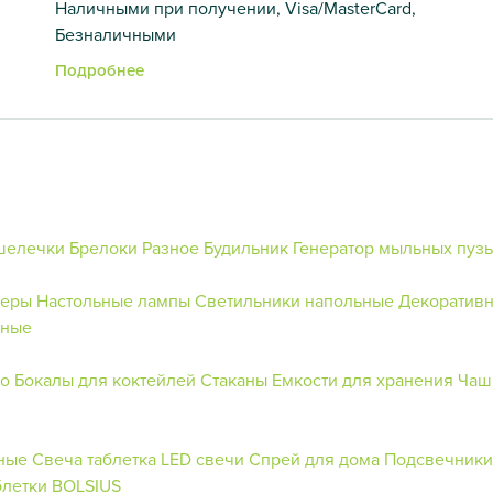
Наличными при получении, Visa/MasterCard,
Безналичными
Подробнее
шелечки
Брелоки
Разное
Будильник
Генератор мыльных пуз
шеры
Настольные лампы
Светильники напольные
Декоративн
ьные
го
Бокалы для коктейлей
Стаканы
Емкости для хранения
Чаш
ные
Свеча таблетка
LED свечи
Спрей для дома
Подсвечники 
блетки BOLSIUS