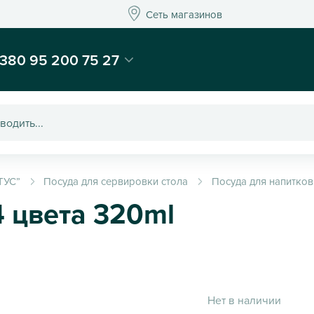
Сеть магазинов
Сеть магазинов
-магазин подарков и декора - Kaktus
380 95 200 75 27
ТУС”
Посуда для сервировки стола
Посуда для напитков
4 цвета 320ml
Нет в наличии