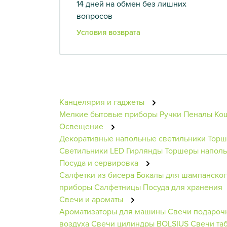
14 дней на обмен без лишних
вопросов
Условия возврата
Канцелярия и гаджеты
Мелкие бытовые приборы
Ручки
Пеналы
Ко
Освещение
Декоративные напольные светильники
Тор
Светильники
LED Гирлянды
Торшеры напол
Посуда и сервировка
Салфетки из бисера
Бокалы для шампанско
приборы
Салфетницы
Посуда для хранения
Свечи и ароматы
Ароматизаторы для машины
Свечи подароч
воздуха
Свечи цилиндры BOLSIUS
Свечи та