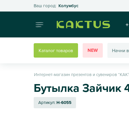
Выберите свой город
Ваш город:
Колумбус
Интернет
+
NEW
Каталог товаров
Интернет-магазин презентов и сувениров “КАК
Бутылка Зайчик 
Артикул:
H-6055