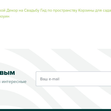
кой
Декор на Свадьбу
Гид по пространству
Корзины для сада
лоуин
рвым
Ваш e-mail
и интересные