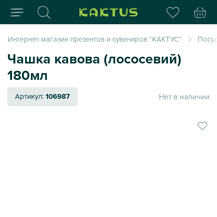
Интернет-магазин пода
Интернет-магазин презентов и сувениров “КАКТУС”
Посуд
Чашка кавова (лососевий)
180мл
Нет в наличии
Артикул:
106987