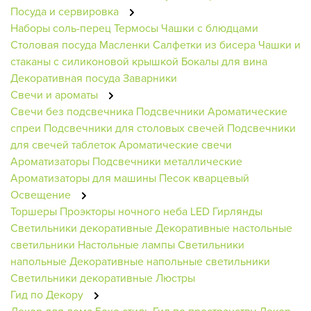
Посуда и сервировка
Наборы соль-перец
Термосы
Чашки с блюдцами
Столовая посуда
Масленки
Салфетки из бисера
Чашки и
стаканы с силиконовой крышкой
Бокалы для вина
Декоративная посуда
Заварники
Свечи и ароматы
Свечи без подсвечника
Подсвечники
Ароматические
спреи
Подсвечники для столовых свечей
Подсвечники
для свечей таблеток
Ароматические свечи
Ароматизаторы
Подсвечники металлические
Ароматизаторы для машины
Песок кварцевый
Освещение
Торшеры
Проэкторы ночного неба
LED Гирлянды
Светильники декоративные
Декоративные настольные
светильники
Настольные лампы
Светильники
напольные
Декоративные напольные светильники
Светильники декоративные
Люстры
Гид по Декору
Декор для дома
Бохо стиль
Гид по пространству
Декор