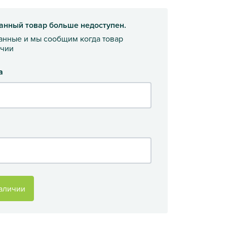
анный товар больше недоступен.
данные и мы сообщим когда товар
ичии
а
аличии