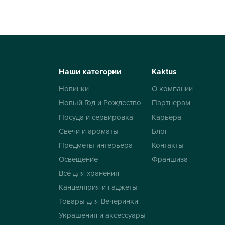
Наши категории
Kaktus
Новинки
О компании
Новый Год и Рождество
Партнерам
Посуда и сервировка
Карьера
Свечи и ароматы
Блог
Предметы интерьера
Контакты
Освещение
Франшиза
Всё для хранения
Канцелярия и гаджеты
Товары для Вечеринки
Украшения и аксессуары