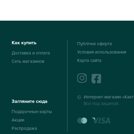
Как купить
Публічна оферта
Условия использования
Доставка и оплата
Карта сайта
Сеть магазинов
instagram
facebook
Интернет-магазин «Какт
Загляните сюда
Все под защитой.
Подарочные карты
mastercard
visa
Акции
Распродажа