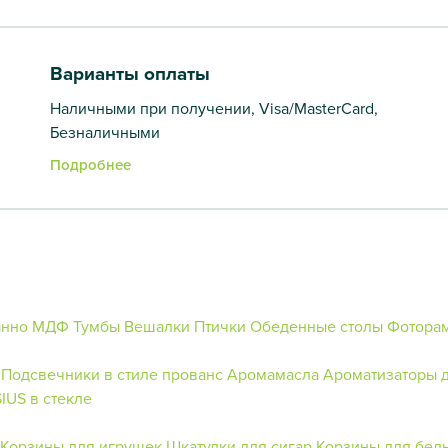
Варианты оплаты
Наличными при получении, Visa/MasterCard,
Безналичными
Подробнее
анно МДФ
Тумбы
Вешалки
Птички
Обеденные столы
Фоторам
Подсвечники в стиле прованс
Аромамасла
Ароматизаторы 
IUS в стекле
Корзины для игрушек
Шкатулки для сигар
Корзины для бел