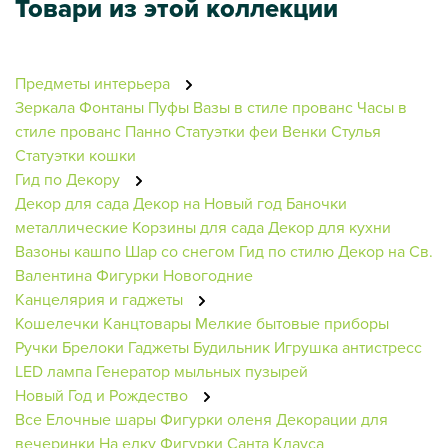
Товари из этой коллекции
Предметы интерьера
Зеркала
Фонтаны
Пуфы
Вазы в стиле прованс
Часы в
стиле прованс
Панно
Статуэтки феи
Венки
Стулья
Статуэтки кошки
Гид по Декору
Декор для сада
Декор на Новый год
Баночки
металлические
Корзины для сада
Декор для кухни
Вазоны кашпо
Шар со снегом
Гид по стилю
Декор на Св.
Валентина
Фигурки Новогодние
Канцелярия и гаджеты
Кошелечки
Канцтовары
Мелкие бытовые приборы
Ручки
Брелоки
Гаджеты
Будильник
Игрушка антистресс
LED лампа
Генератор мыльных пузырей
Новый Год и Рождество
Все Елочные шары
Фигурки оленя
Декорации для
вечеринки
На елку
Фигурки Санта Клауса