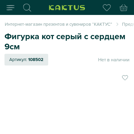
Интернет-магазин пода
Интернет-магазин презентов и сувениров “КАКТУС”
Пред
Фигурка кот серый с сердцем
9см
Нет в наличии
Артикул:
108502