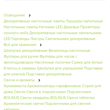
Освещение
Декоративные настольные лампы
Торшеры напольные
Настольные лампы
Ночники
LED Деревья
Проэкторы
ночного неба
Декоративные настольные светильники
LED Гирлянды
Люстры
Светильники декоративные
Всё для хранения
Шкатулки декоративные
Визитницы настольные
Футляры для ручек
Футляры для часов с
автоподзаводом
Настенные полочки
Сумки для белья
Клипсы и зажимы
Шкатулки для украшений
Подставки
для ключей
Подставки декоративные
Свечи и ароматы
Аромамасла
Ароматизаторы парафиновые
Спрей для
дома
Свечи
Свечи в подсвечнике
Подсвечники
BOLSIUS
Свечи квадраты BOLSIUS
Свеча таблетка
Ароматические свечи
Подсвечники для свечей
таблеток