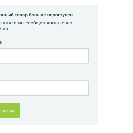
анный товар больше недоступен.
данные и мы сообщим когда товар
ичии
а
аличии