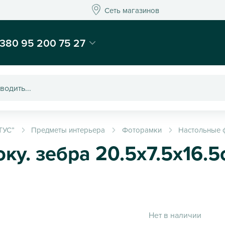
Сеть магазинов
Сеть магазинов
-магазин подарков и декора - Kaktus
380 95 200 75 27
ТУС”
Предметы интерьера
Фоторамки
Настольные 
у. зебра 20.5х7.5х16.5
Нет в наличии