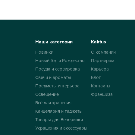
Наши категории
Kaktus
Новинки
О компании
Новый Год и Рождество
Партнерам
Посуда и сервировка
Карьера
Свечи и ароматы
Блог
Предметы интерьера
Контакты
Освещение
Франшиза
Всё для хранения
Канцелярия и гаджеты
Товары для Вечеринки
Украшения и аксессуары