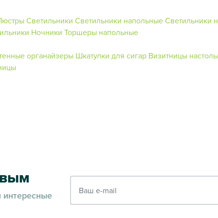
Люстры
Светильники
Светильники напольные
Светильники 
тильники
Ночники
Торшеры напольные
тенные органайзеры
Шкатулки для сигар
Визитницы настол
ницы
рвым
Ваш e-mail
и интересные