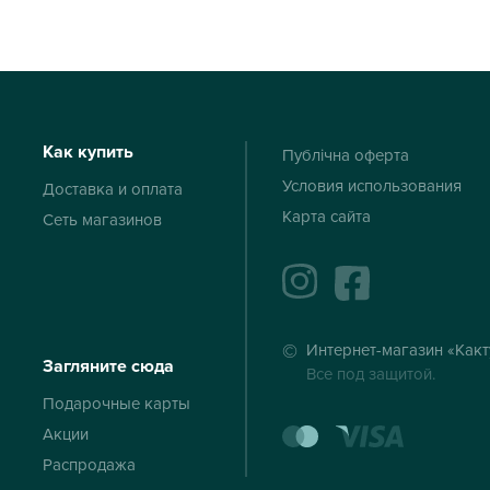
Как купить
Публічна оферта
Условия использования
Доставка и оплата
Карта сайта
Сеть магазинов
instagram
facebook
Интернет-магазин «Какт
Загляните сюда
Все под защитой.
Подарочные карты
mastercard
visa
Акции
Распродажа