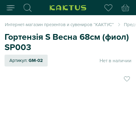
Интернет-магазин пода
Интернет-магазин презентов и сувениров “КАКТУС”
Пред
Гортензія S Весна 68см (фиол)
SP003
Нет в наличии
Артикул:
GM-02