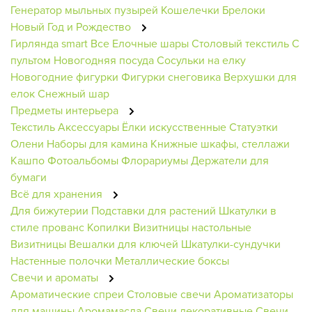
Генератор мыльных пузырей
Кошелечки
Брелоки
Новый Год и Рождество
Гирлянда smart
Все Елочные шары
Столовый текстиль
С
пультом
Новогодняя посуда
Сосульки на елку
Новогодние фигурки
Фигурки снеговика
Верхушки для
елок
Снежный шар
Предметы интерьера
Текстиль
Аксессуары
Ёлки искусственные
Статуэтки
Олени
Наборы для камина
Книжные шкафы, стеллажи
Кашпо
Фотоальбомы
Флорариумы
Держатели для
бумаги
Всё для хранения
Для бижутерии
Подставки для растений
Шкатулки в
стиле прованс
Копилки
Визитницы настольные
Визитницы
Вешалки для ключей
Шкатулки-сундучки
Настенные полочки
Металлические боксы
Свечи и ароматы
Ароматические спреи
Столовые свечи
Ароматизаторы
для машины
Аромамасла
Свечи декоративные
Свечи