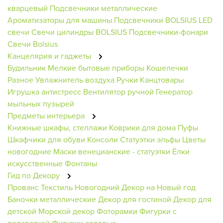
кварцевый
Подсвечники металлические
Ароматизаторы для машины
Подсвечники BOLSIUS
LED
свечи
Свечи цилиндры BOLSIUS
Подсвечники-фонари
Свечи Bolsius
Канцелярия и гаджеты
Будильник
Мелкие бытовые приборы
Кошелечки
Разное
Увлажнитель воздуха
Ручки
Канцтовары
Игрушка антистресс
Вентилятор ручной
Генератор
мыльных пузырей
Предметы интерьера
Книжные шкафы, стеллажи
Коврики для дома
Пуфы
Шкафчики для обуви
Консоли
Статуэтки эльфы
Цветы
новогодние
Маски венецианские - статуэтки
Ёлки
искусственные
Фонтаны
Гид по Декору
Прованс
Текстиль Новогодний
Декор на Новый год
Баночки металлические
Декор для гостиной
Декор для
детской
Морской декор
Фоторамки
Фигурки с
подсветкой
Фигурки садовые