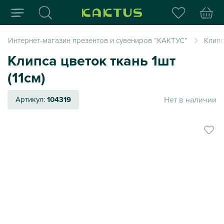
Интернет-магазин пода
Интернет-магазин презентов и сувениров “КАКТУС”
Клипс
Клипса цветок ткань 1шт
(11см)
Нет в наличии
Артикул:
104319