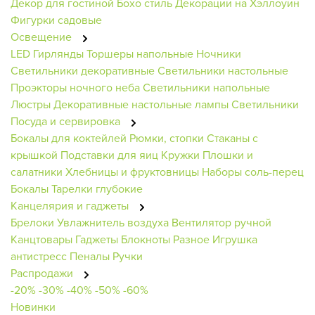
Декор для гостиной
Бохо стиль
Декорации на Хэллоуин
Фигурки садовые
Освещение
LED Гирлянды
Торшеры напольные
Ночники
Светильники декоративные
Светильники настольные
Проэкторы ночного неба
Светильники напольные
Люстры
Декоративные настольные лампы
Светильники
Посуда и сервировка
Бокалы для коктейлей
Рюмки, стопки
Стаканы с
крышкой
Подставки для яиц
Кружки
Плошки и
салатники
Хлебницы и фруктовницы
Наборы соль-перец
Бокалы
Тарелки глубокие
Канцелярия и гаджеты
Брелоки
Увлажнитель воздуха
Вентилятор ручной
Канцтовары
Гаджеты
Блокноты
Разное
Игрушка
антистресс
Пеналы
Ручки
Распродажи
-20%
-30%
-40%
-50%
-60%
Новинки