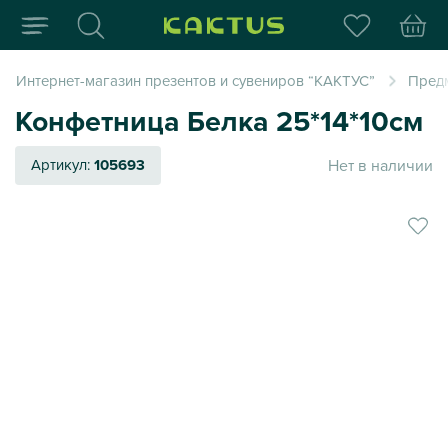
Интернет-магазин пода
Интернет-магазин презентов и сувениров “КАКТУС”
Пред
Конфетница Белка 25*14*10см
Нет в наличии
Артикул:
105693