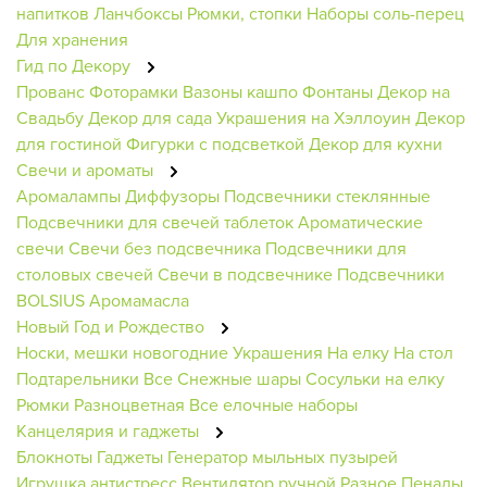
напитков
Ланчбоксы
Рюмки, стопки
Наборы соль-перец
Для хранения
Гид по Декору
Прованс
Фоторамки
Вазоны кашпо
Фонтаны
Декор на
Свадьбу
Декор для сада
Украшения на Хэллоуин
Декор
для гостиной
Фигурки с подсветкой
Декор для кухни
Свечи и ароматы
Аромалампы
Диффузоры
Подсвечники стеклянные
Подсвечники для свечей таблеток
Ароматические
свечи
Свечи без подсвечника
Подсвечники для
столовых свечей
Свечи в подсвечнике
Подсвечники
BOLSIUS
Аромамасла
Новый Год и Рождество
Носки, мешки новогодние
Украшения
На елку
На стол
Подтарельники
Все Снежные шары
Сосульки на елку
Рюмки
Разноцветная
Все елочные наборы
Канцелярия и гаджеты
Блокноты
Гаджеты
Генератор мыльных пузырей
Игрушка антистресс
Вентилятор ручной
Разное
Пеналы