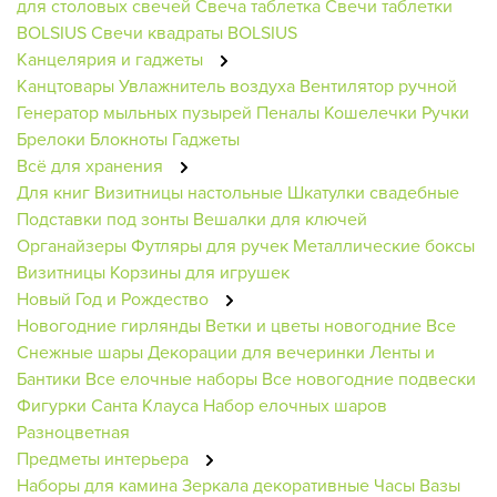
для столовых свечей
Свеча таблетка
Свечи таблетки
BOLSIUS
Свечи квадраты BOLSIUS
Канцелярия и гаджеты
Канцтовары
Увлажнитель воздуха
Вентилятор ручной
Генератор мыльных пузырей
Пеналы
Кошелечки
Ручки
Брелоки
Блокноты
Гаджеты
Всё для хранения
Для книг
Визитницы настольные
Шкатулки свадебные
Подставки под зонты
Вешалки для ключей
Органайзеры
Футляры для ручек
Металлические боксы
Визитницы
Корзины для игрушек
Новый Год и Рождество
Новогодние гирлянды
Ветки и цветы новогодние
Все
Снежные шары
Декорации для вечеринки
Ленты и
Бантики
Все елочные наборы
Все новогодние подвески
Фигурки Санта Клауса
Набор елочных шаров
Разноцветная
Предметы интерьера
Наборы для камина
Зеркала декоративные
Часы
Вазы