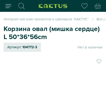
Интернет-магазин пода
Интернет-магазин презентов и сувениров “КАКТУС”
Всё д
Корзина овал (мишка сердце)
L 50*36*56cm
Нет в наличии
Артикул:
104772-3