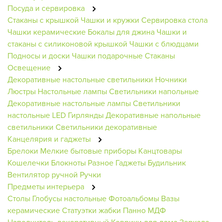
Посуда и сервировка
Стаканы с крышкой
Чашки и кружки
Сервировка стола
Чашки керамические
Бокалы для джина
Чашки и
стаканы с силиконовой крышкой
Чашки с блюдцами
Подносы и доски
Чашки подарочные
Стаканы
Освещение
Декоративные настольные светильники
Ночники
Люстры
Настольные лампы
Светильники напольные
Декоративные настольные лампы
Светильники
настольные
LED Гирлянды
Декоративные напольные
светильники
Светильники декоративные
Канцелярия и гаджеты
Брелоки
Мелкие бытовые приборы
Канцтовары
Кошелечки
Блокноты
Разное
Гаджеты
Будильник
Вентилятор ручной
Ручки
Предметы интерьера
Столы
Глобусы настольные
Фотоальбомы
Вазы
керамические
Статуэтки жабки
Панно МДФ
Наполнитель декоративный
Коврики для дома
Зеркала