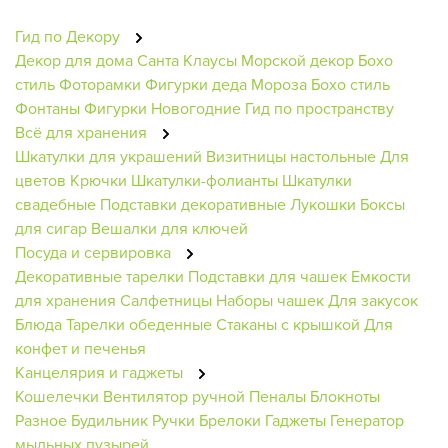
Гид по Декору
Декор для дома
Санта Клаусы
Морской декор
Бохо
стиль
Фоторамки
Фигурки деда Мороза
Бохо стиль
Фонтаны
Фигурки Новогодние
Гид по пространству
Всё для хранения
Шкатулки для украшений
Визитницы настольные
Для
цветов
Крючки
Шкатулки-фолианты
Шкатулки
свадебные
Подставки декоративные
Лукошки
Боксы
для сигар
Вешалки для ключей
Посуда и сервировка
Декоративные тарелки
Подставки для чашек
Емкости
для хранения
Салфетницы
Наборы чашек
Для закусок
Блюда
Тарелки обеденные
Стаканы с крышкой
Для
конфет и печенья
Канцелярия и гаджеты
Кошелечки
Вентилятор ручной
Пеналы
Блокноты
Разное
Будильник
Ручки
Брелоки
Гаджеты
Генератор
мыльных пузырей