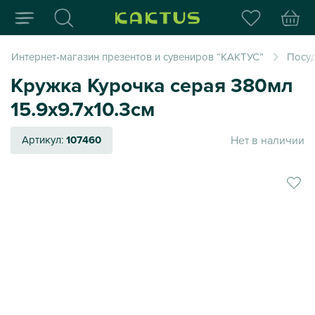
Интернет-магазин пода
Интернет-магазин презентов и сувениров “КАКТУС”
Посуд
Кружка Курочка серая 380мл
15.9х9.7х10.3см
Нет в наличии
Артикул:
107460