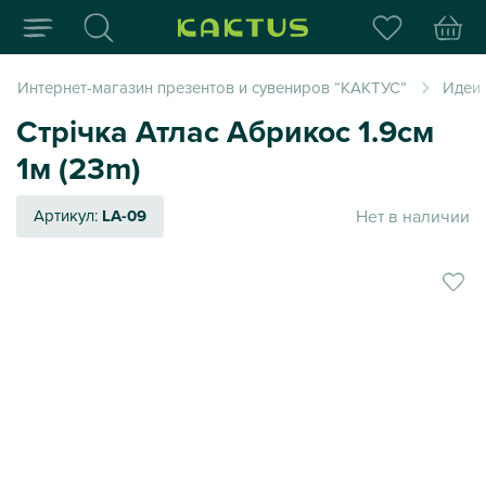
Интернет-магазин пода
Интернет-магазин презентов и сувениров “КАКТУС”
Идеи
Стрічка Атлас Абрикос 1.9см
1м (23m)
Нет в наличии
Артикул:
LA-09