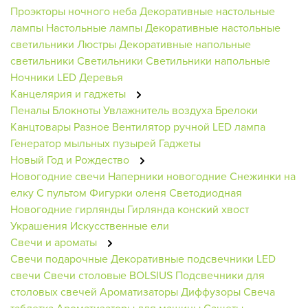
Проэкторы ночного неба
Декоративные настольные
лампы
Настольные лампы
Декоративные настольные
светильники
Люстры
Декоративные напольные
светильники
Светильники
Светильники напольные
Ночники
LED Деревья
Канцелярия и гаджеты
Пеналы
Блокноты
Увлажнитель воздуха
Брелоки
Канцтовары
Разное
Вентилятор ручной
LED лампа
Генератор мыльных пузырей
Гаджеты
Новый Год и Рождество
Новогодние свечи
Наперники новогодние
Снежинки на
елку
С пультом
Фигурки оленя
Светодиодная
Новогодние гирлянды
Гирлянда конский хвост
Украшения
Искусственные ели
Свечи и ароматы
Свечи подарочные
Декоративные подсвечники
LED
свечи
Свечи столовые BOLSIUS
Подсвечники для
столовых свечей
Ароматизаторы
Диффузоры
Свеча
таблетка
Ароматизаторы для машины
Сашеты