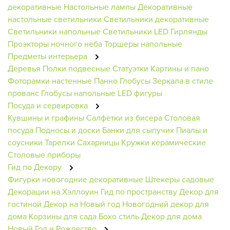
декоративные
Настольные лампы
Декоративные
настольные светильники
Светильники декоративные
Светильники напольные
Светильники
LED Гирлянды
Проэкторы ночного неба
Торшеры напольные
Предметы интерьера
Деревья
Полки подвесные
Статуэтки
Картины и пано
Фоторамки настенные
Панно
Глобусы
Зеркала в стиле
прованс
Глобусы напольные
LED фигуры
Посуда и сервировка
Кувшины и графины
Салфетки из бисера
Столовая
посуда
Подносы и доски
Банки для сыпучих
Пиалы и
соусники
Тарелки
Сахарницы
Кружки керамические
Столовые приборы
Гид по Декору
Фигурки новогодние декоративные
Штекеры садовые
Декорации на Хэллоуин
Гид по пространству
Декор для
гостиной
Декор на Новый год
Новогодний декор для
дома
Корзины для сада
Бохо стиль
Декор для дома
Новый Год и Рождество