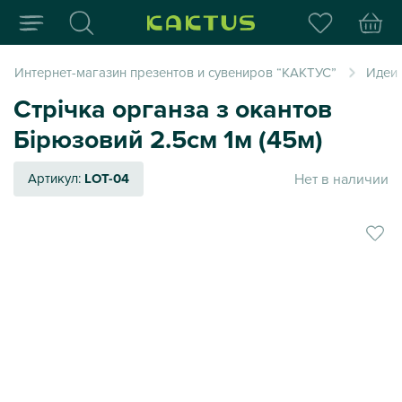
Интернет-магазин пода
Интернет-магазин презентов и сувениров “КАКТУС”
Идеи
Стрічка органза з окантов
Бірюзовий 2.5см 1м (45м)
Нет в наличии
Артикул:
LOT-04