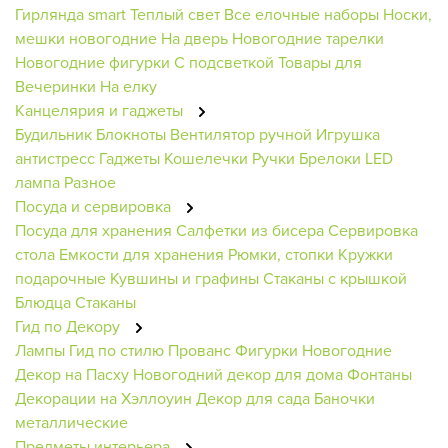
Гирлянда smart
Теплый свет
Все елочные наборы
Носки,
мешки новогодние
На дверь
Новогодние тарелки
Новогодние фигурки
С подсветкой
Товары для
Вечеринки
На елку
Канцелярия и гаджеты
Будильник
Блокноты
Вентилятор ручной
Игрушка
антистресс
Гаджеты
Кошелечки
Ручки
Брелоки
LED
лампа
Разное
Посуда и сервировка
Посуда для хранения
Салфетки из бисера
Сервировка
стола
Емкости для хранения
Рюмки, стопки
Кружки
подарочные
Кувшины и графины
Стаканы с крышкой
Блюдца
Стаканы
Гид по Декору
Лампы
Гид по стилю
Прованс
Фигурки Новогодние
Декор на Пасху
Новогодний декор для дома
Фонтаны
Декорации на Хэллоуин
Декор для сада
Баночки
металлические
Предметы интерьера