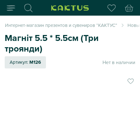
Интернет-магазин пода
Интернет-магазин презентов и сувениров “КАКТУС”
Новый
Магніт 5.5 * 5.5см (Три
троянди)
Нет в наличии
Артикул:
M126