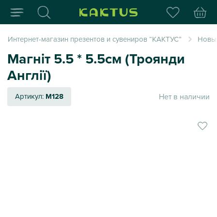
Интернет-магазин пода
Интернет-магазин презентов и сувениров “КАКТУС”
Новый
Магніт 5.5 * 5.5см (Троянди
Англії)
Нет в наличии
Артикул:
M128