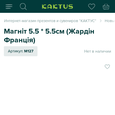
Интернет-магазин пода
Интернет-магазин презентов и сувениров “КАКТУС”
Новый
Магніт 5.5 * 5.5см (Жардін
Франція)
Нет в наличии
Артикул:
M127