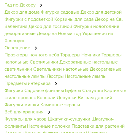
Гид по Декору
Декор для дома
Фигурки садовые
Декор для детской
Фигурки с подсветкой
Корзины для сада
Декор на Св.
Валентина
Декор для гостиной
Фигурки новогодние
декоративные
Декор на Новый год
Украшения на
Хэллоуин
Освещение
Проэкторы ночного неба
Торшеры
Ночники
Торшеры
напольные
Светильники
Декоративные настольные
светильники
Светильники настольные
Декоративные
настольные лампы
Люстры
Настольные лампы
Предметы интерьера
Фигурки
Садовые фонтаны
Буфеты
Статуэтки
Картины в
стиле прованс
Консоли
Девушки
Вигвам детский
Фигурки мишки
Каминные экраны
Всё для хранения
Футляры для часов
Шкатулки-сундучки
Шкатулки-
фолианты
Настенные полочки
Подставки для растений
Корзины
Крючки
Футляры для ручек
Шкатулки