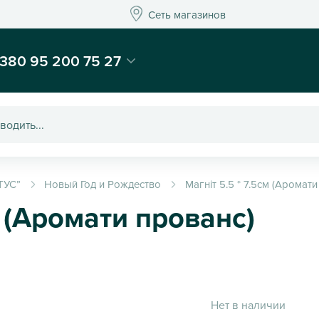
Сеть магазинов
Сеть магазинов
-магазин подарков и декора - Kaktus
380 95 200 75 27
ТУС”
Новый Год и Рождество
Магніт 5.5 * 7.5см (Аромат
м (Аромати прованс)
Нет в наличии