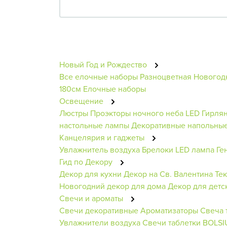
Новый Год и Рождество
Все елочные наборы
Разноцветная
Новогод
180см
Елочные наборы
Освещение
Люстры
Проэкторы ночного неба
LED Гирля
настольные лампы
Декоративные напольные
Канцелярия и гаджеты
Увлажнитель воздуха
Брелоки
LED лампа
Ге
Гид по Декору
Декор для кухни
Декор на Св. Валентина
Те
Новогодний декор для дома
Декор для детс
Свечи и ароматы
Свечи декоративные
Ароматизаторы
Свеча 
Увлажнители воздуха
Свечи таблетки BOLSI