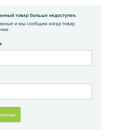
анный товар больше недоступен.
данные и мы сообщим когда товар
ичии
а
аличии