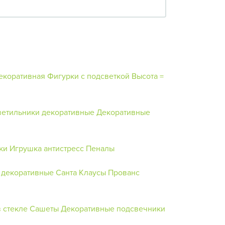
екоративная
Фигурки с подсветкой
Высота =
ветильники декоративные
Декоративные
ки
Игрушка антистресс
Пеналы
 декоративные
Санта Клаусы
Прованс
 стекле
Сашеты
Декоративные подсвечники