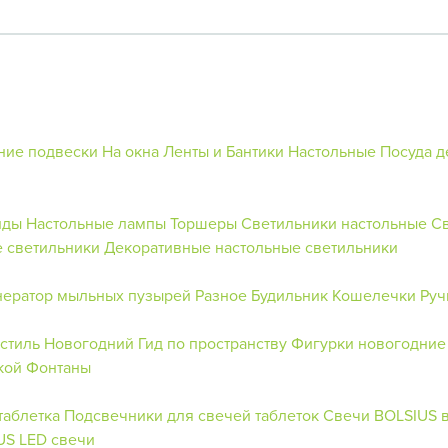
ние подвески
На окна
Ленты и Бантики
Настольные
Посуда д
нды
Настольные лампы
Торшеры
Светильники настольные
С
 светильники
Декоративные настольные светильники
нератор мыльных пузырей
Разное
Будильник
Кошелечки
Руч
кстиль Новогодний
Гид по пространству
Фигурки новогодние
кой
Фонтаны
таблетка
Подсвечники для свечей таблеток
Свечи BOLSIUS в
US
LED свечи