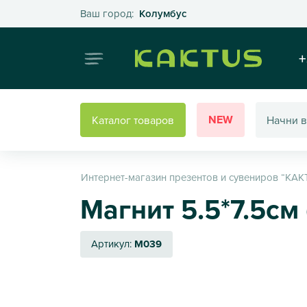
Выберите свой город
Ваш город:
Колумбус
Интернет
+
NEW
Каталог товаров
Интернет-магазин презентов и сувениров “КАК
Магнит 5.5*7.5см
Артикул:
M039