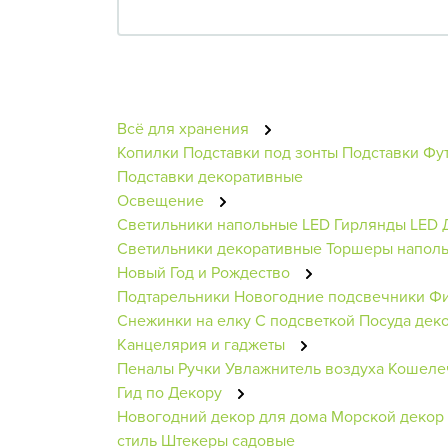
Всё для хранения
Копилки
Подставки под зонты
Подставки
Фу
Подставки декоративные
Освещение
Светильники напольные
LED Гирлянды
LED 
Светильники декоративные
Торшеры напол
Новый Год и Рождество
Подтарельники
Новогодние подсвечники
Фи
Снежинки на елку
С подсветкой
Посуда дек
Канцелярия и гаджеты
Пеналы
Ручки
Увлажнитель воздуха
Кошеле
Гид по Декору
Новогодний декор для дома
Морской декор
стиль
Штекеры садовые