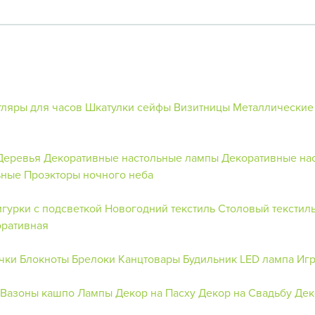
тляры для часов
Шкатулки сейфы
Визитницы
Металлические
Деревья
Декоративные настольные лампы
Декоративные на
ьные
Проэкторы ночного неба
гурки с подсветкой
Новогодний текстиль
Столовый текстил
оративная
чки
Блокноты
Брелоки
Канцтовары
Будильник
LED лампа
Игр
Вазоны кашпо
Лампы
Декор на Пасху
Декор на Свадьбу
Дек