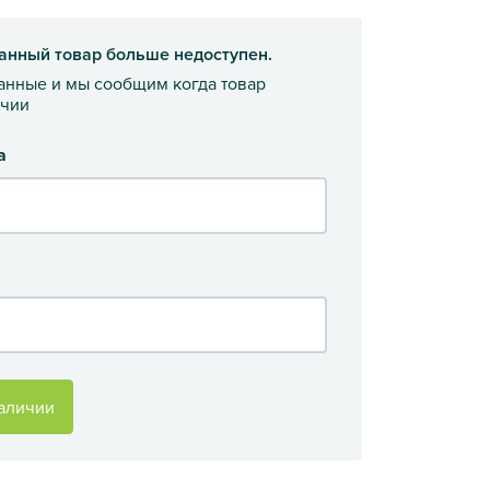
анный товар больше недоступен.
данные и мы сообщим когда товар
ичии
а
аличии