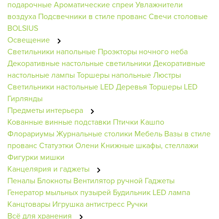
подарочные
Ароматические спреи
Увлажнители
воздуха
Подсвечники в стиле прованс
Свечи столовые
BOLSIUS
Освещение
Светильники напольные
Проэкторы ночного неба
Декоративные настольные светильники
Декоративные
настольные лампы
Торшеры напольные
Люстры
Светильники настольные
LED Деревья
Торшеры
LED
Гирлянды
Предметы интерьера
Кованные винные подставки
Птички
Кашпо
Флорариумы
Журнальные столики
Мебель
Вазы в стиле
прованс
Статуэтки Олени
Книжные шкафы, стеллажи
Фигурки мишки
Канцелярия и гаджеты
Пеналы
Блокноты
Вентилятор ручной
Гаджеты
Генератор мыльных пузырей
Будильник
LED лампа
Канцтовары
Игрушка антистресс
Ручки
Всё для хранения