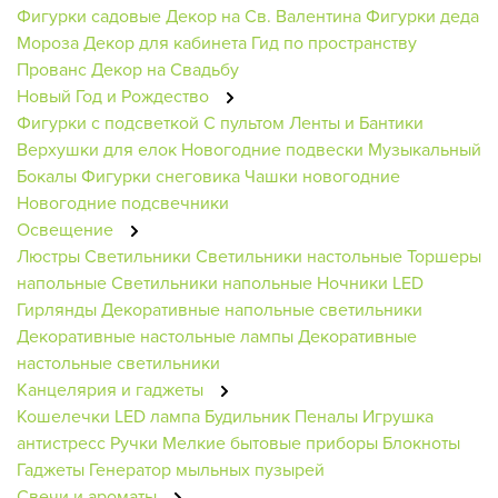
Фигурки садовые
Декор на Св. Валентина
Фигурки деда
Мороза
Декор для кабинета
Гид по пространству
Прованс
Декор на Свадьбу
Новый Год и Рождество
Фигурки с подсветкой
С пультом
Ленты и Бантики
Верхушки для елок
Новогодние подвески
Музыкальный
Бокалы
Фигурки снеговика
Чашки новогодние
Новогодние подсвечники
Освещение
Люстры
Светильники
Светильники настольные
Торшеры
напольные
Светильники напольные
Ночники
LED
Гирлянды
Декоративные напольные светильники
Декоративные настольные лампы
Декоративные
настольные светильники
Канцелярия и гаджеты
Кошелечки
LED лампа
Будильник
Пеналы
Игрушка
антистресс
Ручки
Мелкие бытовые приборы
Блокноты
Гаджеты
Генератор мыльных пузырей
Свечи и ароматы