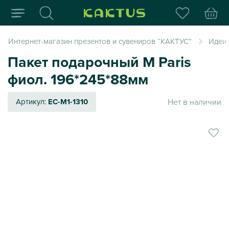
Интернет-магазин пода
Интернет-магазин презентов и сувениров “КАКТУС”
Идеи
Пакет подарочный M Paris
фиол. 196*245*88мм
Нет в наличии
Артикул:
EC-M1-1310