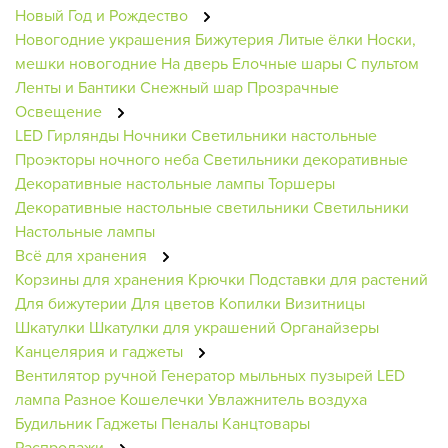
Новый Год и Рождество
Новогодние украшения
Бижутерия
Литые ёлки
Носки,
мешки новогодние
На дверь
Елочные шары
С пультом
Ленты и Бантики
Снежный шар
Прозрачные
Освещение
LED Гирлянды
Ночники
Светильники настольные
Проэкторы ночного неба
Светильники декоративные
Декоративные настольные лампы
Торшеры
Декоративные настольные светильники
Светильники
Настольные лампы
Всё для хранения
Корзины для хранения
Крючки
Подставки для растений
Для бижутерии
Для цветов
Копилки
Визитницы
Шкатулки
Шкатулки для украшений
Органайзеры
Канцелярия и гаджеты
Вентилятор ручной
Генератор мыльных пузырей
LED
лампа
Разное
Кошелечки
Увлажнитель воздуха
Будильник
Гаджеты
Пеналы
Канцтовары
Распродажи