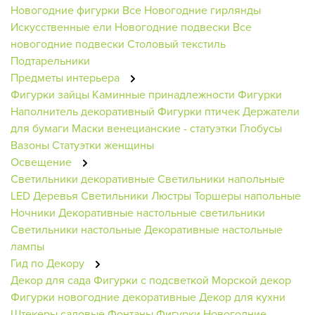
Новогодние фигурки
Все Новогодние гирлянды
Искусственные ели
Новогодние подвески
Все
новогодние подвески
Столовый текстиль
Подтарельники
Предметы интерьера
Фигурки зайцы
Каминные принадлежности
Фигурки
Наполнитель декоративный
Фигурки птичек
Держатели
для бумаги
Маски венецианские - статуэтки
Глобусы
Вазоны
Статуэтки женщины
Освещение
Светильники декоративные
Светильники напольные
LED Деревья
Светильники
Люстры
Торшеры напольные
Ночники
Декоративные настольные светильники
Светильники настольные
Декоративные настольные
лампы
Гид по Декору
Декор для сада
Фигурки с подсветкой
Морской декор
Фигурки новогодние декоративные
Декор для кухни
Штекеры садовые
Фонтаны
Фигурки Новогодние