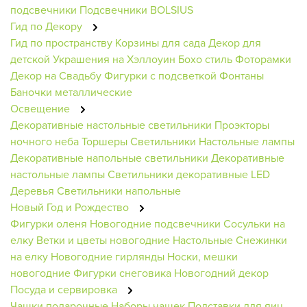
подсвечники
Подсвечники BOLSIUS
Гид по Декору
Гид по пространству
Корзины для сада
Декор для
детской
Украшения на Хэллоуин
Бохо стиль
Фоторамки
Декор на Свадьбу
Фигурки с подсветкой
Фонтаны
Баночки металлические
Освещение
Декоративные настольные светильники
Проэкторы
ночного неба
Торшеры
Светильники
Настольные лампы
Декоративные напольные светильники
Декоративные
настольные лампы
Светильники декоративные
LED
Деревья
Светильники напольные
Новый Год и Рождество
Фигурки оленя
Новогодние подсвечники
Сосульки на
елку
Ветки и цветы новогодние
Настольные
Снежинки
на елку
Новогодние гирлянды
Носки, мешки
новогодние
Фигурки снеговика
Новогодний декор
Посуда и сервировка
Чашки подарочные
Наборы чашек
Подставки для яиц