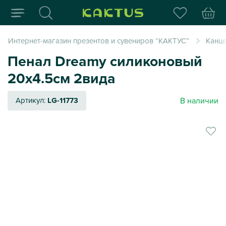
Интернет-магазин пода
Интернет-магазин презентов и сувениров “КАКТУС”
Канце
Пенал Dreamy силиконовый
20х4.5см 2вида
В наличии
Артикул:
LG-11773