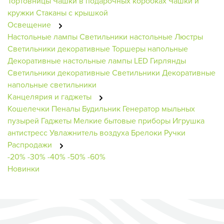
Тортовницы
Чашки в подарочных коробках
Чашки и
кружки
Стаканы с крышкой
Освещение
Настольные лампы
Светильники настольные
Люстры
Светильники декоративные
Торшеры напольные
Декоративные настольные лампы
LED Гирлянды
Светильники декоративные
Светильники
Декоративные
напольные светильники
Канцелярия и гаджеты
Кошелечки
Пеналы
Будильник
Генератор мыльных
пузырей
Гаджеты
Мелкие бытовые приборы
Игрушка
антистресс
Увлажнитель воздуха
Брелоки
Ручки
Распродажи
-20%
-30%
-40%
-50%
-60%
Новинки