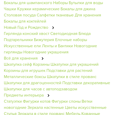
Бокалы для шампанского
Наборы
Бутылки для воды
Чашки
Кружки керамические
Бокалы для джина
Столовая посуда
Салфетки тканевые
Для хранения
Бокалы для коктейлей
Новый Год и Рождество
Гирлянда конский хвост
Светодиодная
Блюда
Подтарельники
Бижутерия
Елочные наборы
Искусственные ели
Ленты и Бантики
Новогодние
гирлянды
Новогодние украшения
Всё для хранения
Шкатулка сейф
Корзины
Шкатулки для украшений
Корзины для игрушек
Подставки для растений
Металлические боксы
Шкатулки в стиле прованс
Шкатулки для драгоценностей
Подставки декоративные
Шкатулки для часов с автоподзаводом
Предметы интерьера
Статуэтки
Фигурки котов
Фигурки слоны
Ветки
новогодние
Зеркала настенные
Цветы искусственные
Стулья
Зеркала в стиле прованс
Мебель
Кованные