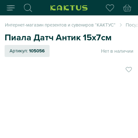
Интернет-магазин пода
Интернет-магазин презентов и сувениров “КАКТУС”
Посуд
Пиала Датч Антик 15х7см
Нет в наличии
Артикул:
105056