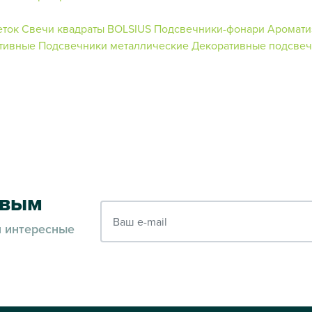
еток
Свечи квадраты BOLSIUS
Подсвечники-фонари
Аромати
тивные
Подсвечники металлические
Декоративные подсве
рвым
Ваш e-mail
и интересные