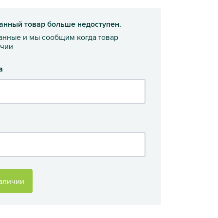
анный товар больше недоступен.
данные и мы сообщим когда товар
ичии
а
аличии