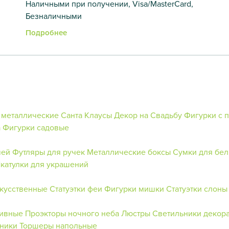
Наличными при получении, Visa/MasterCard,
Безналичными
Подробнее
 металлические
Санта Клаусы
Декор на Свадьбу
Фигурки с 
а
Фигурки садовые
чей
Футляры для ручек
Металлические боксы
Сумки для бел
катулки для украшений
кусственные
Статуэтки феи
Фигурки мишки
Статуэтки слоны
тивные
Проэкторы ночного неба
Люстры
Светильники декор
ники
Торшеры напольные