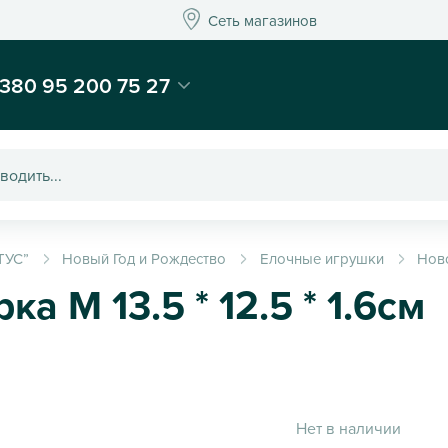
Сеть магазинов
Сеть магазинов
-магазин подарков и декора - Kaktus
380 95 200 75 27
ТУС”
Новый Год и Рождество
Елочные игрушки
Ново
ка M 13.5 * 12.5 * 1.6см
Нет в наличии