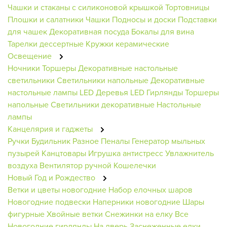
Чашки и стаканы с силиконовой крышкой
Тортовницы
Плошки и салатники
Чашки
Подносы и доски
Подставки
для чашек
Декоративная посуда
Бокалы для вина
Тарелки дессертные
Кружки керамические
Освещение
Ночники
Торшеры
Декоративные настольные
светильники
Светильники напольные
Декоративные
настольные лампы
LED Деревья
LED Гирлянды
Торшеры
напольные
Светильники декоративные
Настольные
лампы
Канцелярия и гаджеты
Ручки
Будильник
Разное
Пеналы
Генератор мыльных
пузырей
Канцтовары
Игрушка антистресс
Увлажнитель
воздуха
Вентилятор ручной
Кошелечки
Новый Год и Рождество
Ветки и цветы новогодние
Набор елочных шаров
Новогодние подвески
Наперники новогодние
Шары
фигурные
Хвойные ветки
Снежинки на елку
Все
Новогодние гирлянды
На дверь
Заснеженные елки